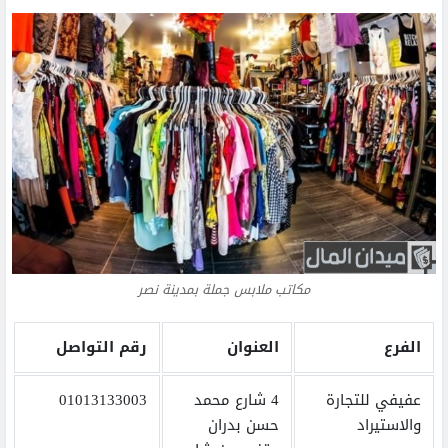
مكاتب ملابس جملة بمدينة نصر
الفرع
العنوان
رقم التواصل
عفيفي للتجارة
4 شارع محمد
01013133003
والاستيراد
حسن بدران