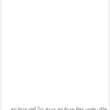
مكاتب ملابس جملة بمدينة نصر عديدة، حيثُ تُعتبر مدينة نصر