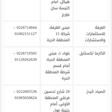
هيكل، امام
كنيسة سان
جورج
العرفة
مبنى الغرفة،
0226714044 –
للاستثمارات
شركة 15
01002151127
والاستشارات
المنطقة الحرة
الكارما تكستايل
بلوك 1، مبنى
0226719505 –
المنطقة الحرة،
01128262639
أمام قسم
شرطة المنطقة
الحرة
الصياد كيدز
28 شارع تحسين
0222605536 –
فرغلي المنطقة
01065650624
الأولى، أمام
جنينة مول