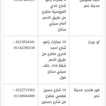
مدينة نصر
شارع نادي
الفروسية متفرع
من طريق النصر،
أمام سيتي
ستارز
تو بيردز
10 عمارات رامو،
0223054341 –
شارع احمد
01142296338
فخري متفرع من
طريق النصر
شقة 104، خلف
سيتي ستارز
مول
فور هندرد مدينة
16 شارع حسين
0222715363 –
نصر
فهمي متفرع
01140664400
من شارع حسنين