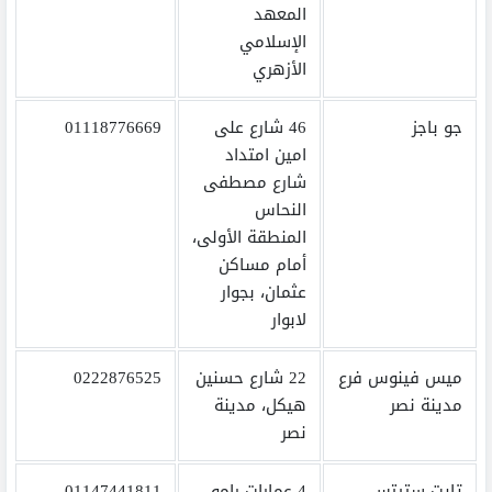
المعهد
الإسلامي
الأزهري
جو باجز
46 شارع على
01118776669
امين امتداد
شارع مصطفى
النحاس
المنطقة الأولى،
أمام مساكن
عثمان، بجوار
لابوار
ميس فينوس فرع
22 شارع حسنين
0222876525
مدينة نصر
هيكل، مدينة
نصر
تايت ستيتس
4 عمارات رامو
01147441811