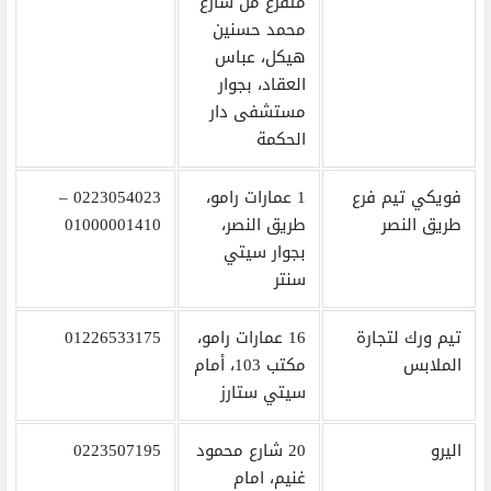
متفرع من شارع
محمد حسنين
هيكل، عباس
العقاد، بجوار
مستشفى دار
الحكمة
فويكي تيم فرع
1 عمارات رامو،
0223054023 –
طريق النصر
طريق النصر،
01000001410
بجوار سيتي
سنتر
تيم ورك لتجارة
16 عمارات رامو،
01226533175
الملابس
مكتب 103، أمام
سيتي ستارز
اليرو
20 شارع محمود
0223507195
غنيم، امام