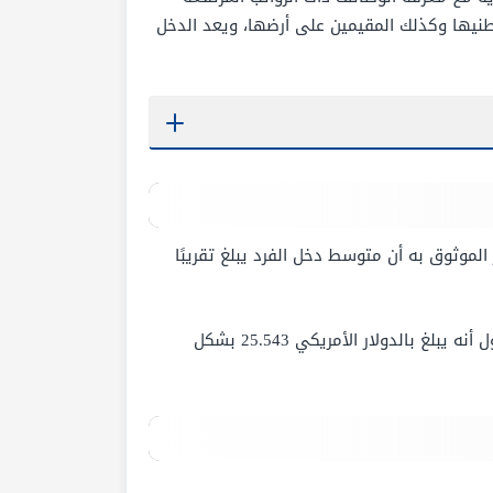
اطنيها وكذلك المقيمين على أرضها، ويعد الدخل
الموثوق به أن متوسط دخل الفرد يبلغ تقريبًا
ويُذكر أن هذا المتوسط تم الإعلان عنه تبعًا لإعلان وزارة الاقتصاد والتخطيط في المملكة العربية السعودية في بيان حول أنه يبلغ بالدولار الأمريكي 25.543 بشكل