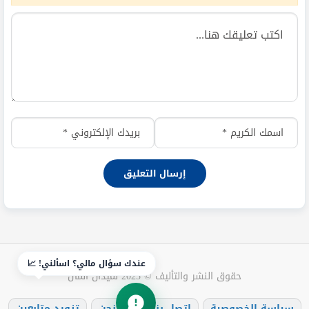
عندك سؤال مالي؟ اسألني! 📈
حقوق النشر والتأليف © 2025 لميدان المال
سياسة الخصوصية
اتصل بنا
من نحن
تزويد متابعين