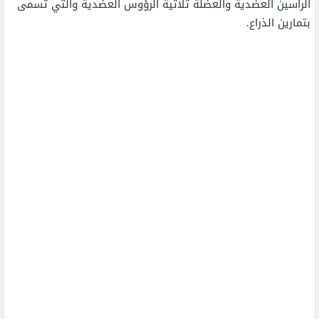
الرأسين العضدية والعضلة ثلاثية الرؤوس العضدية والتي تسمى
بتمارين الذراع.