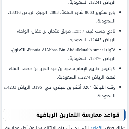
الرياض 12241، السعودية.
باور سكوير 8063 شارع القلعة، 2883، الربيع، الرياض 13316،
السعودية.
نادي جست فيت Exit 7, طريق عثمان بن عفان، الواحة،
الرياض 12445، السعودية.
فتونيا Fitonia AlAbbas Bin AbdulMutalib street، التعاون،
الرياض 12476، السعودية.
لايثنيس طريق الإمام سعود بن عبد العزيز بن محمد، الملك
فهد، الرياض 12274، السعودية.
وقت اللياقة 8204 أكثم بن صيفي، حي, 3196, الرياض 14233،
السعودية.
قواعد ممارسة التمارين الرياضية
هناك بعض
القواعد
التي يجب أن يتم الالتزام بها من أجل ممارسة