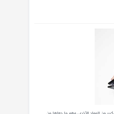
اد غذائية هامة لصحة الجسم، وأفضل أنواع سمك التونة هي التي تكون غنية بالأوميجا 3 وعدد كبير من المواد الأخرى، وهو ما جعلها من