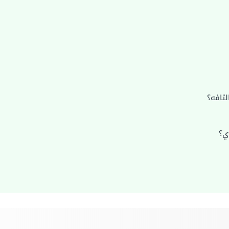
لتافه؟
ي؟