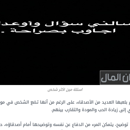
اسئلة مين اكثر شخص
م بلعبها العديد من الأصدقاء، على الرغم من أنها تضع الشخص في موقف مح
 إلى زيادة الحب والمودة والتقارب بينهم.
ى توضيح، يتمكن المرء من الدفاع عن نفسه وتوضيحها أمام أصدقاؤه، ح