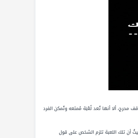
رج، ألا أنها تُعد لُعْبَة مُمتعه وتُمكن الفرد
يثُ أن تلك اللعبة تلزم الشخص على قول