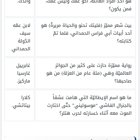
هو أحد أفراد العائلة، أخو عمّك وليس عمّك،
والدك.
فمن يكون؟
بيت شعر مميّز (فليتك تحنو والحياة مريرةٌ) هو
لابن عمّه
أحد أبيات أبي فراس الحمداني، فلما تمّ
سيف
كتابته؟
الدّولة
الحمداني.
رواية مميّزة حازت على كثير من الجوائز
غابرييل
العالميّة وهي (مئة عام من العزلة) من هو
غارسيا
صاحبها؟
ماركيز.
ما هو اسم الإيطاليّة التي هامت عشقاً
كلارا
بالجنرال الفاشي “موسوليني” حتّى اختارت
بيتاتشي.
الموت معه أثناء خسارته لحرب هتلر؟