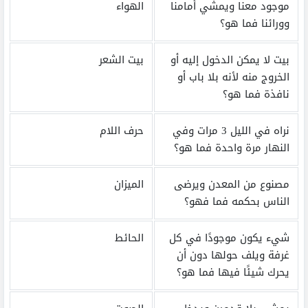
موجود معنا ويمشي أمامنا
الهواء
وورائنا فما هو؟
بيت لا يمكن الدخول إليه أو
بيت الشعر
الخروج منه لأنه بلا باب أو
نافذة فما هو؟
نراه في الليل 3 مرات وفي
حرف اللام
النهار مرة واحدة فما هو؟
مصنوع من المعدن ويرضى
الميزان
الناس بحكمه فما فهو؟
شيء يكون موجودًا في كل
الحائط
غرفة ويلف حولها دون أن
يحرك شيئًا فيها فما هو؟