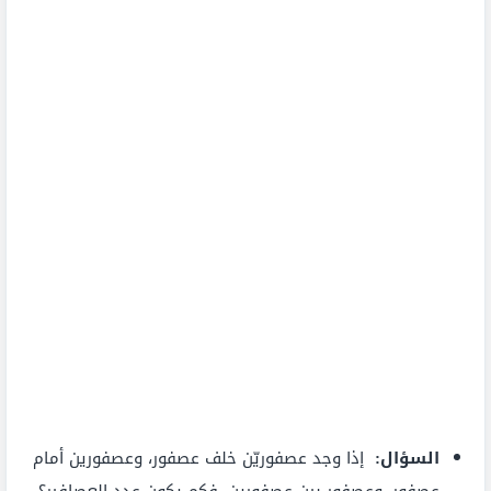
السؤال:
إذا وجد عصفوريّن خلف عصفور، وعصفورين أمام
عصفور، وعصفور بين عصفورين، فكم يكون عدد العصافير؟