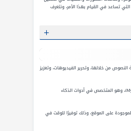
 التي تساعد في القيام بهذا الأمر، ونتعرف
 النصوص من خلالها، وتحرير الفيديوهات، وتعزيز
إن كنت غير مستقر عن كيفية البدء يمكن العثور على أفضل برنامج في كل مجال من خلال زيارة موقع بزيارة موقع iMyFone، وهو المتخصص في أدوات الذكاء
موجودة على الموقع، وذلك توفيرًا للوقت في